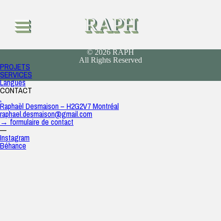
2025
raph
|
9 septembre 2025
RAPH
← Le Monastère
© 2026 RAPH
All Rights Reserved
PROJETS
SERVICES
Langues
CONTACT
.
Raphaël Desmaison – H2G2V7 Montréal
raphael.desmaison@gmail.com
→ formulaire de contact
—
Instagram
Béhance