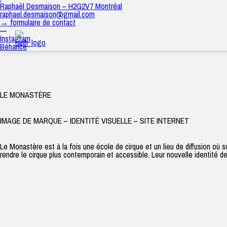
Le Monastère
Raphaël Desmaison – H2G2V7 Montréal
raph
|
8 septembre 2025
raphael.desmaison@gmail.com
→ formulaire de contact
—
Instagram
Béhance
LE MONASTÈRE
IMAGE DE MARQUE – IDENTITÉ VISUELLE – SITE INTERNET
Le Monastère est à la fois une école de cirque et un lieu de diffusion où 
rendre le cirque plus contemporain et accessible. Leur nouvelle identité 