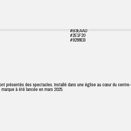
#0A0003
#FFF2C2
#FF563B
#B3EAAD
#2E1F20
#9288EB
sont présentés des spectacles. Installé dans une église au cœur du centre-
de marque à été lancée en mars 2025.