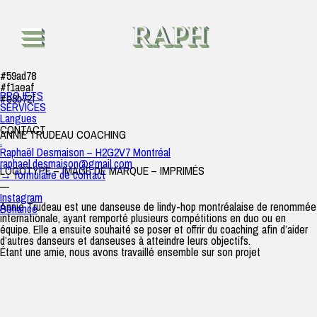
Annie Trudeau Coaching
raph
|
26 décembre 2019
RAPH
#59ad78
#f1aeaf
PROJETS
#e8b72f
SERVICES
Langues
CONTACT
ANNIE TRUDEAU COACHING
.
Raphaël Desmaison – H2G2V7 Montréal
raphael.desmaison@gmail.com
LOGOTYPE – IMAGE DE MARQUE – IMPRIMÉS
→ formulaire de contact
—
Instagram
Annie Trudeau est une danseuse de lindy-hop montréalaise de renommée
Béhance
internationale, ayant remporté plusieurs compétitions en duo ou en
équipe. Elle a ensuite souhaité se poser et offrir du coaching afin d’aider
d’autres danseurs et danseuses à atteindre leurs objectifs.
Étant une amie, nous avons travaillé ensemble sur son projet