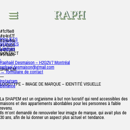
La Shapem
raph
|
24 décembre 2019
RAPH
#fcf6e8
#e4cd7f
PROJETS
#e4a44a
SERVICES
#141a26
Langues
#457083
CONTACT
#57aabc
.
Raphaël Desmaison – H2G2V7 Montréal
raphael.desmaison@gmail.com
SHAPEM
→ formulaire de contact
—
Instagram
LOGOTYPE – IMAGE DE MARQUE – IDENTITÉ VISUELLE
Béhance
La SHAPEM est un organisme à but non lucratif qui rend accessibles des
maisons et des appartements abordables pour les personnes à faible
revenu.
Ils m’ont demandé de renouveler leur image de marque, qui avait plus de
30 ans, afin de lui donner un aspect plus actuel et tendance.