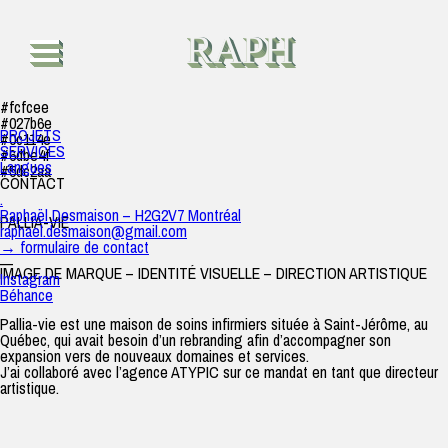
Pallia-vie
raph
|
12 décembre 2022
RAPH
#fcfcee
#027b6e
PROJETS
#0c114e
SERVICES
#6dbe4f
Langues
#5dc2aa
CONTACT
.
Raphaël Desmaison – H2G2V7 Montréal
PALLIA-VIE
raphael.desmaison@gmail.com
→ formulaire de contact
—
IMAGE DE MARQUE – IDENTITÉ VISUELLE – DIRECTION ARTISTIQUE
Instagram
Béhance
Pallia-vie est une maison de soins infirmiers située à Saint-Jérôme, au
Québec, qui avait besoin d’un rebranding afin d’accompagner son
expansion vers de nouveaux domaines et services.
J’ai collaboré avec l’agence ATYPIC sur ce mandat en tant que directeur
artistique.