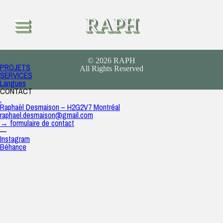
2019
raph
|
31 décembre 2019
RAPH
← Annie Trudeau Coaching
Under Pressure →
© 2026 RAPH
PROJETS
All Rights Reserved
SERVICES
Langues
CONTACT
.
Raphaël Desmaison – H2G2V7 Montréal
raphael.desmaison@gmail.com
→ formulaire de contact
—
Instagram
Béhance