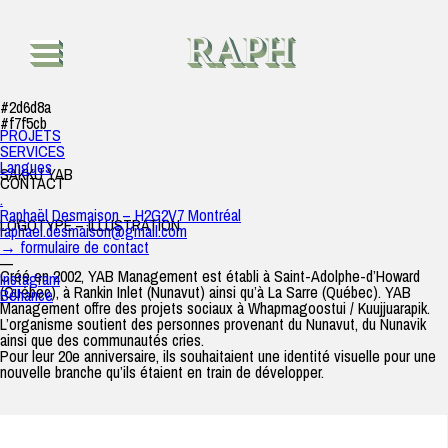
Sakku YAB
raph
|
28 octobre 2018
RAPH
#2d6d8a
#f7f5cb
PROJETS
SERVICES
Langues
SAKKU YAB
CONTACT
.
Raphaël Desmaison – H2G2V7 Montréal
LOGOTYPE – ILLUSTRATION
raphael.desmaison@gmail.com
→ formulaire de contact
—
Créé en 2002, YAB Management est établi à Saint-Adolphe-d’Howard
Instagram
(Québec), à Rankin Inlet (Nunavut) ainsi qu’à La Sarre (Québec). YAB
Béhance
Management offre des projets sociaux à Whapmagoostui / Kuujjuarapik.
L’organisme soutient des personnes provenant du Nunavut, du Nunavik
ainsi que des communautés cries.
Pour leur 20e anniversaire, ils souhaitaient une identité visuelle pour une
nouvelle branche qu’ils étaient en train de développer.