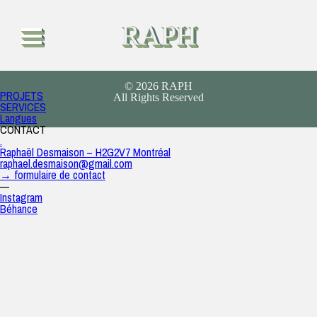
image de marque
Finautonome
RAPH
raph
|
24 mars 2020
BRANDING
© 2026 RAPH
PROJETS
All Rights Reserved
SERVICES
Langues
CONTACT
.
Raphaël Desmaison – H2G2V7 Montréal
raphael.desmaison@gmail.com
→ formulaire de contact
—
Instagram
Béhance