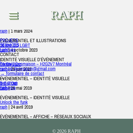
événement
Station Montréal
RAPH
raph
|
7 août 2025
ÉVÉNEMENTIEL
Sexualités et Technologies
raph
|
1 mars 2024
PROJETS
ÉVÉNEMENTIEL ET ILLUSTRATIONS
SERVICES
30 ans CQ LGBT
Langues
raph
|
4 octobre 2023
CONTACT
.
IDENTITÉ VISUELLE D’ÉVÉNEMENT
Raphaël Desmaison – H2G2V7 Montréal
Oh My Jazz
raphael.desmaison@gmail.com
raph
|
26 juin 2019
→ formulaire de contact
—
ÉVÉNEMENTIEL – IDENTITÉ VISUELLE
Instagram
5-6-7 Oui
Béhance
raph
|
26 mai 2019
ÉVÉNEMENTIEL – IDENTITÉ VISUELLE
Unlock the funk
raph
|
24 avril 2019
ÉVÉNEMENTIEL – AFFICHE – RÉSEAUX SOCIAUX
© 2026 RAPH